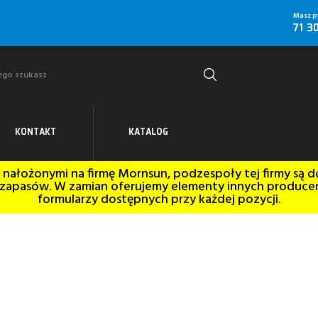
Masz py
71 3
KONTAKT
KATALOG
 nałożonymi na firmę Mornsun, podzespoły tej firmy są d
a zapasów. W zamian oferujemy elementy innych produce
formularzy dostępnych przy każdej pozycji.