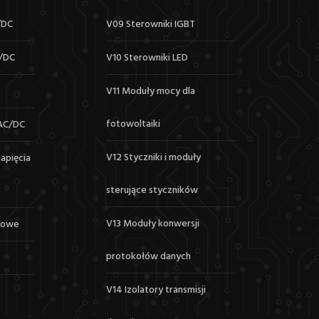
/DC
V09 Sterowniki IGBT
/DC
V10 Sterowniki LED
V11 Moduły mocy dla
fotowoltaiki
AC/DC
V12 Styczniki i moduły
apięcia
sterujące styczników
V13 Moduły konwersji
dowe
protokołów danych
V14 Izolatory transmisji