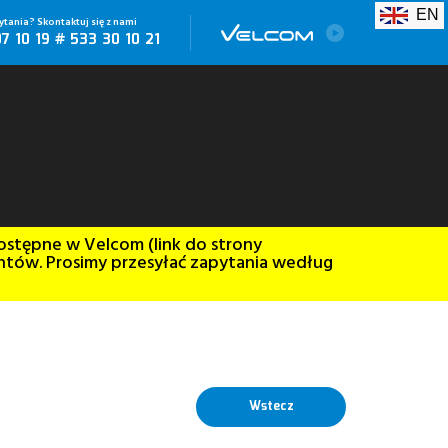
EN
tania? Skontaktuj się z nami
07 10 19 # 533 30 10 21
ostępne w Velcom (link do strony
ntów. Prosimy przesyłać zapytania według
Wstecz