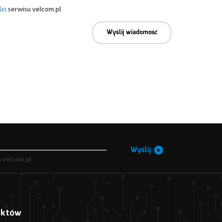
ci
serwisu velcom.pl
Wyślij wiadomość
Wyślij
 velcom.pl
uktów